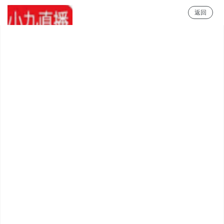
返回
小9直播