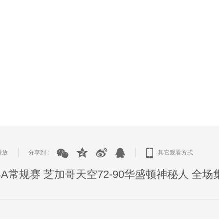
播放
分享到：
其它观看方式
|
|
WNBA常规赛 芝加哥天空72-90华盛顿神秘人 全场