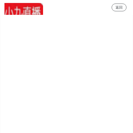
返回
小9直播