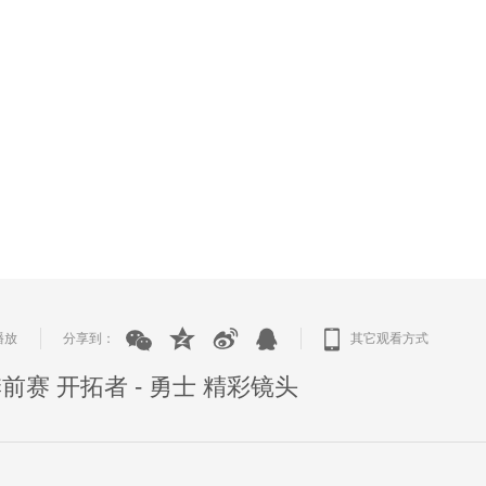
播放
分享到：
其它观看方式
|
|
A季前赛 开拓者 - 勇士 精彩镜头