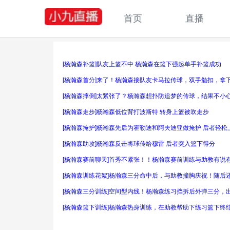
首页
直播
[杨瀚森补篮]队友上篮不中 杨瀚森在篮下强起单手补篮成功
[杨瀚森首分]来了！杨瀚森接队友卡马拉传球，双手勉扣，拿下
[杨瀚森摔倒]太紧张了？杨瀚森想扑防追梦的传球，结果不小
[杨瀚森走步]杨瀚森低位背打波斯特 转身上篮被吹走步
[杨瀚森掩护]杨瀚森先后为霍勒迪和阿夫迪亚做掩护 后者轻松
[杨瀚森助攻]杨瀚森反击将球传给穆雷 后者突入篮下得分
[杨瀚森赛前聊天]首秀不紧张！！杨瀚森赛前训练与助教有说
[杨瀚森训练花絮]杨瀚森三分命中后，与助教撞胸庆祝！随后
[杨瀚森三分训练]空间型内线！杨瀚森练习挡拆后外弹三分，
[杨瀚森篮下训练]杨瀚森热身训练，在助教帮助下练习篮下终