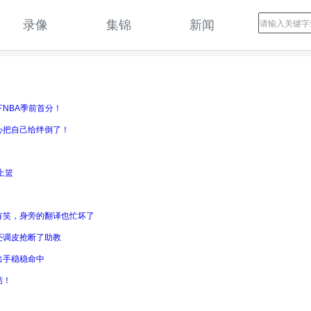
录像
集锦
新闻
NBA季前首分！
心把自己给绊倒了！
上篮
有笑，身旁的翻译也忙坏了
还调皮抢断了助教
出手稳稳命中
结！