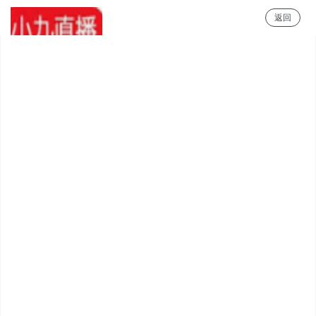
返回
小9直播