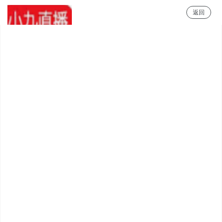
返回
小9直播