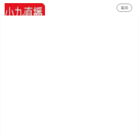
返回
小9直播