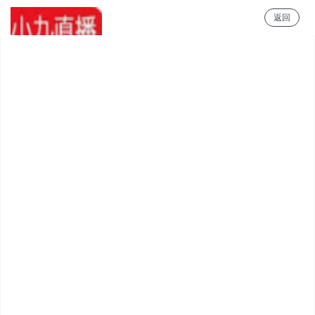
返回
小9直播