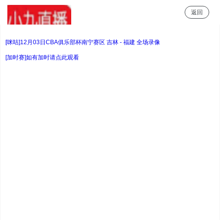
返回
小9直播
[咪咕]12月03日CBA俱乐部杯南宁赛区 吉林 - 福建 全场录像
[加时赛]如有加时请点此观看