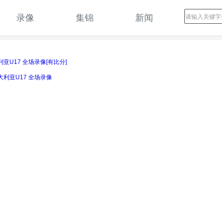
录像
集锦
新闻
利亚U17 全场录像[有比分]
澳大利亚U17 全场录像