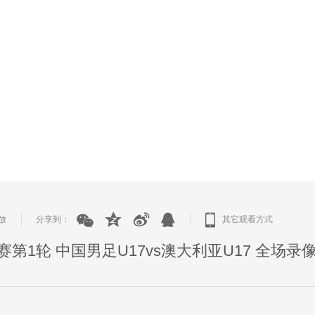
放
分享到：
其它观看方式
|
|
川赛第1轮 中国男足U17vs澳大利亚U17 全场录