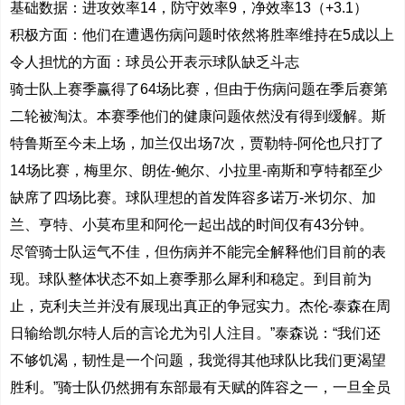
基础数据：进攻效率14，防守效率9，净效率13（+3.1）
积极方面：他们在遭遇伤病问题时依然将胜率维持在5成以上
令人担忧的方面：球员公开表示球队缺乏斗志
骑士队上赛季赢得了64场比赛，但由于伤病问题在季后赛第
二轮被淘汰。本赛季他们的健康问题依然没有得到缓解。斯
特鲁斯至今未上场，加兰仅出场7次，贾勒特-阿伦也只打了
14场比赛，梅里尔、朗佐-鲍尔、小拉里-南斯和亨特都至少
缺席了四场比赛。球队理想的首发阵容多诺万-米切尔、加
兰、亨特、小莫布里和阿伦一起出战的时间仅有43分钟。
尽管骑士队运气不佳，但伤病并不能完全解释他们目前的表
现。球队整体状态不如上赛季那么犀利和稳定。到目前为
止，克利夫兰并没有展现出真正的争冠实力。杰伦-泰森在周
日输给凯尔特人后的言论尤为引人注目。”泰森说：“我们还
不够饥渴，韧性是一个问题，我觉得其他球队比我们更渴望
胜利。”骑士队仍然拥有东部最有天赋的阵容之一，一旦全员