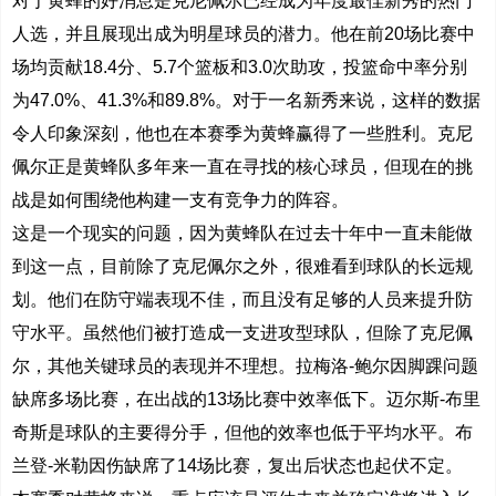
对于黄蜂的好消息是克尼佩尔已经成为年度最佳新秀的热门
人选，并且展现出成为明星球员的潜力。他在前20场比赛中
场均贡献18.4分、5.7个篮板和3.0次助攻，投篮命中率分别
为47.0%、41.3%和89.8%。对于一名新秀来说，这样的数据
令人印象深刻，他也在本赛季为黄蜂赢得了一些胜利。克尼
佩尔正是黄蜂队多年来一直在寻找的核心球员，但现在的挑
战是如何围绕他构建一支有竞争力的阵容。
这是一个现实的问题，因为黄蜂队在过去十年中一直未能做
到这一点，目前除了克尼佩尔之外，很难看到球队的长远规
划。他们在防守端表现不佳，而且没有足够的人员来提升防
守水平。虽然他们被打造成一支进攻型球队，但除了克尼佩
尔，其他关键球员的表现并不理想。拉梅洛-鲍尔因脚踝问题
缺席多场比赛，在出战的13场比赛中效率低下。迈尔斯-布里
奇斯是球队的主要得分手，但他的效率也低于平均水平。布
兰登-米勒因伤缺席了14场比赛，复出后状态也起伏不定。