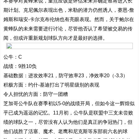
本赛季对黄蜂来说，重点应该是评估未来并确定谁将进入长
期计划。克尼佩尔表现出色，米勒的潜力仍然诱人，赛恩-詹
姆斯和瑞安-卡尔克布伦纳也有亮眼表现。然而，关于鲍尔在
黄蜂队的未来需要进行讨论，尽管他否认了希望被交易的传
闻，但或许重新规划球队方向才是最好的选择。
公牛：C
战绩：9胜10负
基础数据：进攻效率21，防守效率23，净效率20（-3.3）
积极方面：约什-基迪打出了明星级别的表现
令人担忧的方面：防守一团糟
芝加哥公牛队在赛季初以5-0的战绩开局，但如今这一辉煌似
乎已成为遥远的记忆。11月初，公牛队是联盟中三支未尝败
绩的球队之一，尽管没有人认为他们是真正的争冠热门，但
他们战胜了活塞、魔术、老鹰和尼克斯等东部前六名的球