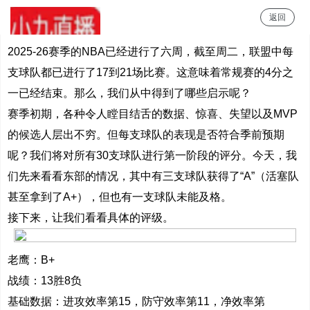
返回
小9直播
2025-26赛季的NBA已经进行了六周，截至周二，联盟中每
支球队都已进行了17到21场比赛。这意味着常规赛的4分之
一已经结束。那么，我们从中得到了哪些启示呢？
赛季初期，各种令人瞠目结舌的数据、惊喜、失望以及MVP
的候选人层出不穷。但每支球队的表现是否符合季前预期
呢？我们将对所有30支球队进行第一阶段的评分。今天，我
们先来看看东部的情况，其中有三支球队获得了“A”（活塞队
甚至拿到了A+），但也有一支球队未能及格。
接下来，让我们看看具体的评级。
老鹰：B+
战绩：13胜8负
基础数据：进攻效率第15，防守效率第11，净效率第