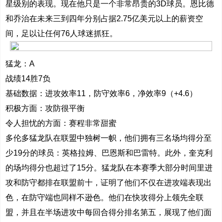
星级别的表现。现在他只是一个非常昂贵的3D球员。恩比德
和乔治在未来三到四年分别占据2.75亿美元以上的薪资空
间，足以让任何76人球迷抓狂。
猛龙：A
战绩14胜7负
基础数据：进攻效率11，防守效率6，净效率9（+4.6）
积极方面：攻防很平衡
令人担忧的方面：赛程非常甜蜜
多伦多猛龙队在联盟中独树一帜，他们拥有三名场均得分至
少19分的球员：英格拉姆、巴恩斯和巴雷特。此外，奎克利
的场均得分也超过了15分。猛龙队在本赛季大部分时间里进
攻和防守都排在联盟前十，证明了他们不仅在进攻端表现出
色，在防守端也同样不逊色。他们在快攻得分上领先全联
盟，并且在半场进攻中每回合得分排名第五，展现了他们面