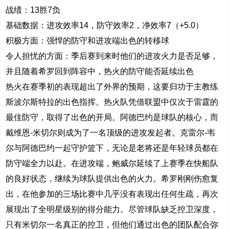
战绩：13胜7负
基础数据：进攻效率14，防守效率2，净效率7（+5.0）
积极方面：强悍的防守和进攻端出色的转移球
令人担忧的方面：季后赛到来时他们的进攻火力是否足够，
并且随着希罗回到阵容中，热火的防守能否延续出色
热火在赛季初的表现超出了外界的预期，这要归功于主教练
斯波尔斯特拉的出色指挥。热火队凭借联盟中仅次于雷霆的
最佳防守，取得了出色的开局。阿德巴约是球队的核心，而
戴维恩-米切尔则成为了一名顶级的进攻发起者。克雷尔-韦
尔与阿德巴约一起守护篮下，无论是老将还是年轻球员都在
防守端全力以赴。在进攻端，鲍威尔延续了上赛季在快船队
的良好状态，继续为球队提供出色的火力。希罗刚刚伤愈复
出，在他参加的三场比赛中几乎没有表现出任何生疏，再次
展现出了全明星级别的得分能力。尽管球队缺乏控卫深度，
只有米切尔一名真正的控卫，但他们通过出色的团队配合弥