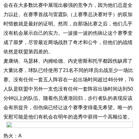
会在在大多数比赛中展现出极强的竞争力，因为他们总是全
力以赴。在赛季首战与雷霆队（上赛季总决赛对手）的双加
时惜败就是最好的证明。然而，自那场比赛之后，他们几乎
没有机会展示自己的实力。一波接一波的伤病让这个赛季变
成了噩梦，尽管最近两场战胜了奇才和公牛，但他们的战绩
依然是联盟第四差的。
麦康纳、马瑟林、内姆哈德、内史密斯和托平都因伤缺席了
大量比赛，球队已经使用了21名不同的球员出战至少一场比
赛。没有任何一套五人阵容在一起出场时间超过46分钟，76
人队是联盟中另外一支也没有任何一套阵容出场时间达到50
分钟以上的队伍。随着伤员逐渐回归，步行者队的表现应该
会有所提升，但伤病已经让这个赛季变得毫无希望。唯一的
安慰可能是他们有机会在明年的选秀中获得一个高顺位签。
热火：A