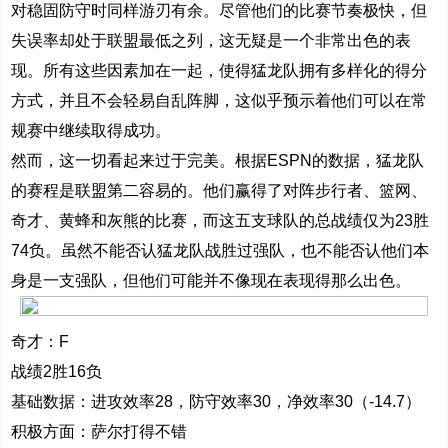
对稳固防守时同样游刃有余。尽管他们的比赛节奏极快，但
失误率却处于联盟最低之列，这无疑是一个非常出色的表
现。所有这些因素加在一起，使得猛龙队拥有多样化的得分
方式，并且不会轻易自乱阵脚，这似乎预示着他们可以在常
规赛中继续取得成功。
然而，这一切看起来过于完美。根据ESPN的数据，猛龙队
的赛程是联盟第二容易的。他们赢得了对阵步行者、篮网、
奇才、黄蜂和灰熊的比赛，而这五支球队的总战绩仅为23胜
74负。虽然不能否认猛龙队战胜过强队，也不能否认他们本
身是一支强队，但他们可能并不像现在表现得那么出色。
奇才：F
战绩2胜16负
基础数据：进攻效率28，防守效率30，净效率30（-14.7）
积极方面：萨尔打得不错