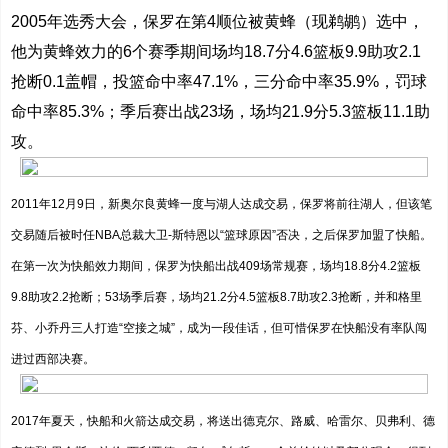
2005年选秀大会，保罗在第4顺位被黄蜂（现鹈鹕）选中，
他为黄蜂效力的6个赛季期间场均18.7分4.6篮板9.9助攻2.1
抢断0.1盖帽，投篮命中率47.1%，三分命中率35.9%，罚球
命中率85.3%；季后赛出战23场，场均21.9分5.3篮板11.1助
攻。
2011年12月9日，新奥尔良黄蜂一度与湖人达成交易，保罗将前往湖人，但该笔
交易随后被时任NBA总裁大卫-斯特恩以“篮球原因”否决，之后保罗加盟了快船。
在第一次为快船效力期间，保罗为快船出战409场常规赛，场均18.8分4.2篮板
9.8助攻2.2抢断；53场季后赛，场均21.2分4.5篮板8.7助攻2.3抢断，并和格里
芬、小乔丹三人打造“空接之城”，成为一段佳话，但可惜保罗在快船没有率队闯
进过西部决赛。
2017年夏天，快船和火箭达成交易，将送出德克尔、路威、哈雷尔、贝弗利、德