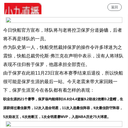
返回
小9直播
今日快船官方宣布，球队将与老将控卫保罗分道扬镳，后者
将不再是球队的一员。
作为队史第一人，快船突然裁掉保罗的操作令许多球迷为之
震惊，快船总裁劳伦斯·弗兰克在声明中表示，没有人将球队
表现不佳归咎于保罗，他愿承担全部责任。
由于保罗在此前11月23日宣布本赛季结束后退役，所以快船
很可能是保罗生涯的最后一站。今天老震来带大家回顾一
下，保罗生涯至今在各队都有着怎样的表现：
职业生涯的21个赛季，保罗场均能得到16.8分4.4篮板9.2助攻2抢断0.2盖帽，生
涯获得过最佳新秀，12次入选全明星，11次入选最佳阵容，9次最佳防守阵容，
5次助攻王，6次抢断王，1次全明星赛MVP，入选NBA历史75大球星。