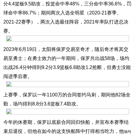
分4.4篮板9.5助攻，投篮命中率48%，三分命中率36.6%，罚
球命中率86.7%；期间两次入选全明星（2020-21赛季、
2021-22赛季），两次入选最佳阵容，2021年率队打进总决
赛。
2023年6月19日，太阳将保罗交易至奇才，随后奇才将其交
易至勇士；在勇士效力的一年期间，保罗共出战58场，场均
出战26.4分钟得到9.2分3.9篮板6.8助攻1.2抢断，但勇士没能
闯进季后赛。
上赛季，保罗以一年1100万的合同签约马刺，期间他82场全
勤，场均得到8.8分3.6篮板7.4助攻。
今年的休赛期，保罗以底薪合同回归快船，并宣布本赛季结
束后退役，但他在如今的这支快船阵中打得相当吃力，他
场均