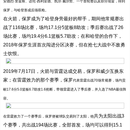
安德烈·里金斯、达伦·西利亚德、凯尔·威尔哲、一个首轮签以及部分现金，得到
保罗，与哈登形成后场双枪。
在火箭，保罗成为了哈登身旁最好的帮手，期间他常规赛出
战了116场比赛，场均17.1分5篮板8助攻；季后赛出战了26
场比赛，场均19.4分6.1篮板5.7助攻；在和哈登的合作下，
2018年保罗生涯首次闯进分区决赛，但在抢七大战中不敌勇
士饮恨。
2019年7月17日，火箭与雷霆达成交易，保罗和威少互换东
家；在雷霆效力的那个赛季，保罗
代表雷霆出战70场常规赛，场均贡
献17.6分5.0篮板6.7助攻1.6抢断，带领雷霆进入了季后赛，并入选了NBA最佳阵
容。
共为太阳出战3
在雷霆效力了一个赛季后，保罗便被球队交易到了太阳，他
个赛季，共出战194场比赛，全部首发，场均可以得到15.1