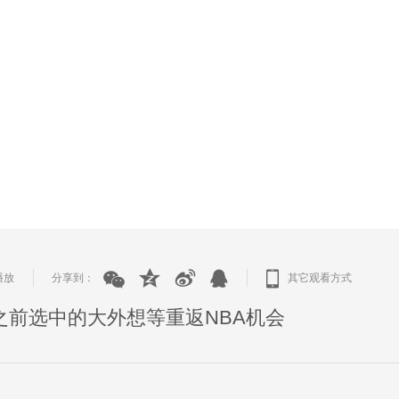
播放
分享到：
其它观看方式
|
|
之前选中的大外想等重返NBA机会