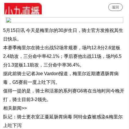
返回
小9直播
5月15日讯 今天是梅里尔的30岁生日，骑士官方发推祝其生
日快乐。
本赛季梅里尔在骑士出战52场常规赛，场均12.8分2.6篮板
2.4助攻，三分命中率42.1%；季后赛他出战11场，场均6.5
分1.3篮板1.1助攻，三分命中率36.4%。
据此前骑士记者Joe Vardon报道，梅里尔近期遭遇肠胃病
毒，G5赛前一度上吐下泻。
值得一提的是，骑士和活塞的系列赛G6将在当地时间今晚开
打，骑士目前3-2领先。
相关新闻>>
队记：骑士更衣室正蔓延肠胃病毒 阿特金森被感染&梅里尔
上吐下泻