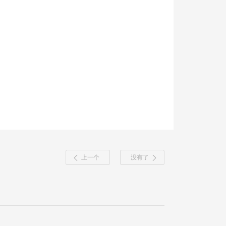
上一个
没有了