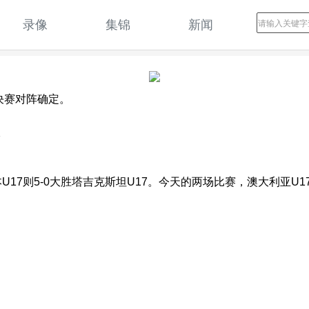
录像
集锦
新闻
半决赛对阵确定。
7
本U17则5-0大胜塔吉克斯坦U17。今天的两场比赛，澳大利亚U17