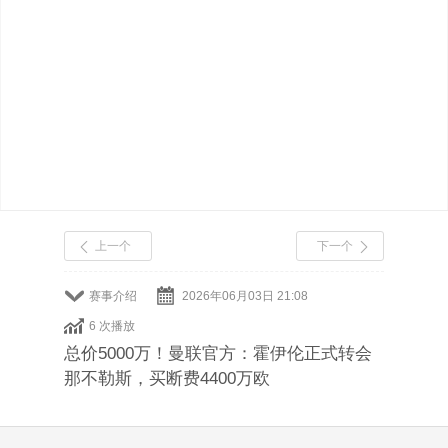
上一个
下一个
赛事介绍
2026年06月03日 21:08
6 次播放
总价5000万！曼联官方：霍伊伦正式转会
那不勒斯，买断费4400万欧