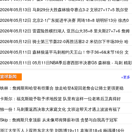
93天复出
2026年05月13日 马刺29分大胜森林狼夺赛点3-2 文班27+17+5 凯尔登
替补21分
2026年05月12日 北京2-1广东挺进半决赛 周琦18+8 胡明轩13分 徐杰0
分
2026年05月12日 雷霆险胜横扫湖人 亚历山大35+8 里夫斯27+7+6 詹姆
斯24+12
2026年05月12日 骑士第三节轰22-0再胜活塞2-2 米切尔下半场39分 哈
登24+11
2026年05月11日 森林狼逼平马刺相约天王山！华子36+6&末节16分 文
班恶犯驱逐
2026年05月11日 05月11日NBA季后赛西部半决赛G5 森林狼 - 马刺 精彩
镜头
+更多
篮球新闻
铁林：詹姆斯和哈登有些重合 放走哈登&迎回老詹会让骑士更强更稳
卡斯尔：福克斯能予取予求地投篮 队里有这样一位老将后卫真得好
独一份！马刺重返西决靠大家庭文化 文班这帮天才遇上波波有福了
Skip：詹姆斯只拿顶薪 从未像邓肯降薪补强 贪婪与自我高于冠军
浙江大学五人上双胜东北大学 刘凯博19+11 袁海洋18+6 杨瑀璠16分