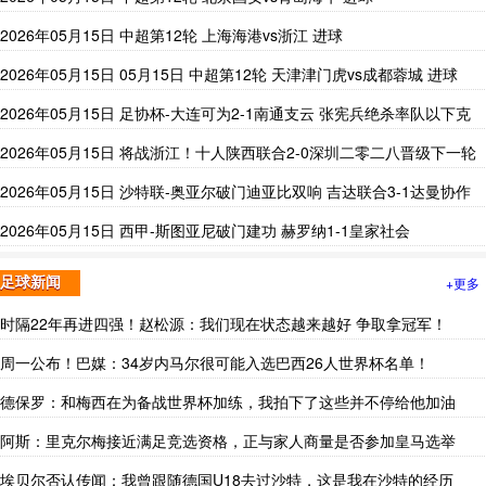
2026年05月15日 中超第12轮 上海海港vs浙江 进球
2026年05月15日 05月15日 中超第12轮 天津津门虎vs成都蓉城 进球
2026年05月15日 足协杯-大连可为2-1南通支云 张宪兵绝杀率队以下克
上
2026年05月15日 将战浙江！十人陕西联合2-0深圳二零二八晋级下一轮
努尔艾力染红
2026年05月15日 沙特联-奥亚尔破门迪亚比双响 吉达联合3-1达曼协作
2026年05月15日 西甲-斯图亚尼破门建功 赫罗纳1-1皇家社会
+更多
足球新闻
时隔22年再进四强！赵松源：我们现在状态越来越好 争取拿冠军！
周一公布！巴媒：34岁内马尔很可能入选巴西26人世界杯名单！
德保罗：和梅西在为备战世界杯加练，我拍下了这些并不停给他加油
阿斯：里克尔梅接近满足竞选资格，正与家人商量是否参加皇马选举
埃贝尔否认传闻：我曾跟随德国U18去过沙特，这是我在沙特的经历