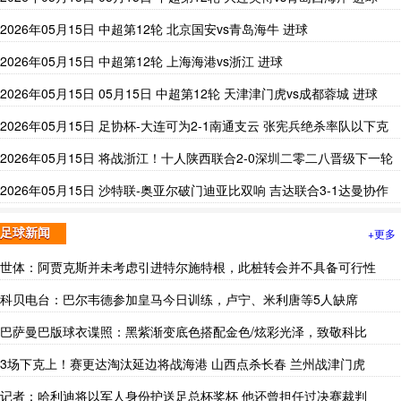
2026年05月15日 中超第12轮 北京国安vs青岛海牛 进球
2026年05月15日 中超第12轮 上海海港vs浙江 进球
2026年05月15日 05月15日 中超第12轮 天津津门虎vs成都蓉城 进球
2026年05月15日 足协杯-大连可为2-1南通支云 张宪兵绝杀率队以下克
上
2026年05月15日 将战浙江！十人陕西联合2-0深圳二零二八晋级下一轮
努尔艾力染红
2026年05月15日 沙特联-奥亚尔破门迪亚比双响 吉达联合3-1达曼协作
+更多
足球新闻
世体：阿贾克斯并未考虑引进特尔施特根，此桩转会并不具备可行性
科贝电台：巴尔韦德参加皇马今日训练，卢宁、米利唐等5人缺席
巴萨曼巴版球衣谍照：黑紫渐变底色搭配金色/炫彩光泽，致敬科比
3场下克上！赛更达淘汰延边将战海港 山西点杀长春 兰州战津门虎
记者：哈利迪将以军人身份护送足总杯奖杯 他还曾担任过决赛裁判