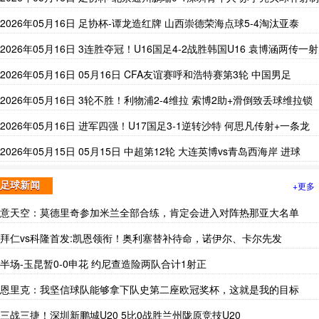
胜
2026年05月16日 足协杯-谭龙造红牌 山西崇德荣海点球5-4淘汰亚泰
2026年05月16日 3连胜夺冠！U16国足4-2战胜韩国U16 袁博涵两传一射
吴比乐双响
2026年05月16日 05月16日 CFA友谊赛呼和浩特赛第3轮 中国男足
U16vs韩国U16 进球
2026年05月16日 3轮不胜！利物浦2-4维拉 索博2助+滑倒致丢球维拉锁
定前五
2026年05月16日 进军四强！U17国足3-1逆转沙特 何思凡传射+一条龙
万项赵松源破门
2026年05月15日 05月15日 中超第12轮 大连英博vs青岛西海岸 进球
+更多
足球新闻
意天空：莫德里奇参加米兰全部合练，肯定会进入对阵热那亚大名单
拜仁vs科隆首发:凯恩领衔！奥利塞替补待命，诺伊尔、卡尔先发
半场-玉昆暂0-0申花 约尼查造险两队合计1射正
恩里克：我坚信球队能够拿下队史第二座欧冠奖杯，这就是我的目标
三战三捷！深圳新鹏城U20 5比0战胜兰州陇原竞技U20