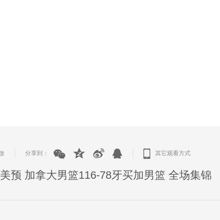
放
分享到：
其它观看方式
|
|
篮世美预 加拿大男篮116-78牙买加男篮 全场集锦