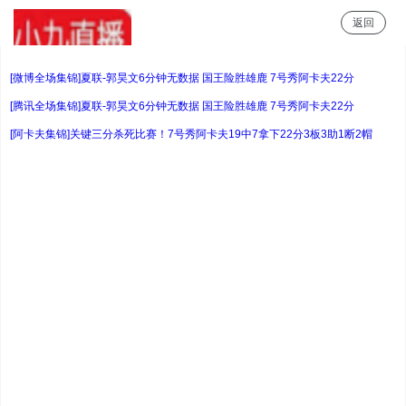
返回
小9直播
[微博全场集锦]夏联-郭昊文6分钟无数据 国王险胜雄鹿 7号秀阿卡夫22分
[腾讯全场集锦]夏联-郭昊文6分钟无数据 国王险胜雄鹿 7号秀阿卡夫22分
[阿卡夫集锦]关键三分杀死比赛！7号秀阿卡夫19中7拿下22分3板3助1断2帽