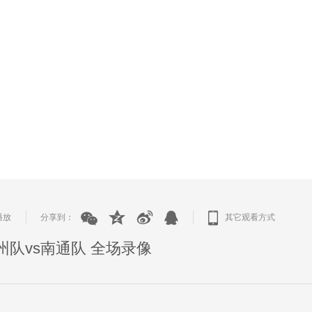
播放
分享到：
其它观看方式
|
|
徐州队vs南通队 全场录像