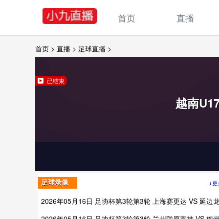
首页
直播
首页
>
直播
>
足球直播
>
已结束
越南U1
+更
足球录像
2026年05月16日 足协杯第3轮第3轮 上海赛更达 VS 延边
全场录像
2026年05月16日 足协杯第3轮第3轮 兰州陇原竞技 VS 梅