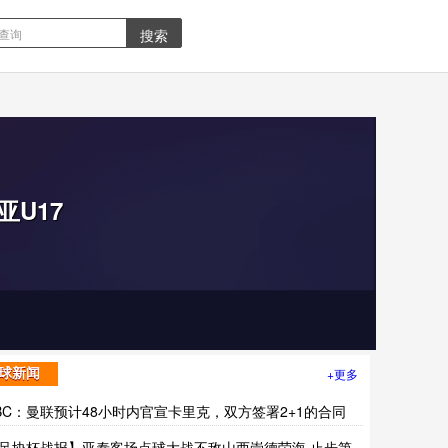
亚U17
+更多
球新闻
BC：曼联预计48小时内官宣卡里克，双方签署2+1的合同
足协杯战报】亚泰客场点球大战不敌山西崇德荣海 止步第