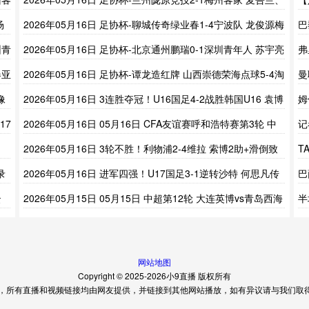
魏祥鑫破门
三
场
2026年05月16日 足协杯-聊城传奇绿业春1-4宁波队 龙俊源梅
巴
开二度
练
圳青
2026年05月16日 足协杯-北京通州鹏瑞0-1深圳青年人 苏宇亮
弗
头球补射制胜
非
春亚
2026年05月16日 足协杯-谭龙造红牌 山西崇德荣海点球5-4淘
曼
汰亚泰
城
像
2026年05月16日 3连胜夺冠！U16国足4-2战胜韩国U16 袁博
姆
涵两传一射吴比乐双响
进
17
2026年05月16日 05月16日 CFA友谊赛呼和浩特赛第3轮 中
记
国男足U16vs韩国U16 进球
2026年05月16日 3轮不胜！利物浦2-4维拉 索博2助+滑倒致
T
丢球维拉锁定前五
的
录
2026年05月16日 进军四强！U17国足3-1逆转沙特 何思凡传
巴
射+一条龙万项赵松源破门
别
云
2026年05月15日 05月15日 中超第12轮 大连英博vs青岛西海
半
岸 进球
网站地图
Copyright © 2025-2026小9直播 版权所有
，所有直播和视频链接均由网友提供，并链接到其他网站播放，如有异议请与我们取得联系。