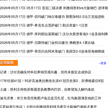
菲利克斯中柱
2026年05月17日 05月17日 亚冠二级决赛 利雅得胜利vs大阪钢巴 进球视
频
2026年05月17日 德甲-切玛破门纳尔泰建功 斯图加特2-2法兰克福进欧
冠
2026年05月17日 德甲-希克失点宽萨破门 勒沃库森1-1汉堡
2026年05月17日 德甲-库利耶拉基斯破门 沃尔夫斯堡客场3-1送圣保利降
级
2026年05月17日 德甲-贝斯特破门金特尔建功 弗赖堡4-1莱比锡
2026年05月17日 德甲-蒂茨闪击阿米里破门 美因茨2-0送海登海姆降级
+更多
足球新闻
记者：沙尔克确实对科拉希纳茨感兴趣，但尚未接近达成协议
17年狂揽41冠！55岁瓜迪奥拉教练生涯41冠历史第2，距弗格森仅8冠
土媒：胜利主帅热苏斯愿意执教费内巴切，但希望加入解约条款
迪马济奥：米兰有意挖角图卢兹总监贝扎尼，红鸟集团满意他的工作
C罗缺席引热议！大部分利雅得胜利球员看完大阪钢巴捧杯才离开