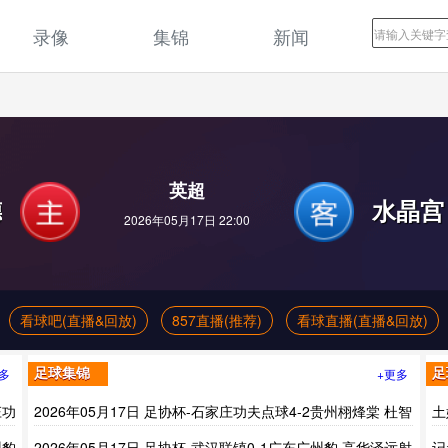
录像
集锦
新闻
英超
德
水晶宫
2026年05月17日 22:00
看球吧(直播&回放)
857直播(推荐)
看球直播(直播&回放)
多
+更多
足球集锦
足
庄功
2026年05月17日 足协杯-石家庄功夫点球4-2贵州栩烽棠 杜智
土
轩制胜
价
州豹
2026年05月17日 足协杯-武汉联镇0-1广东广州豹 高华泽远射
记