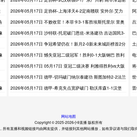
制胜
联
2026年05月17日 足协杯-上海泽天4-2定南赣联 安外尔·艾力
阿
梅开二度
发
场
2026年05月17日 不败收官！本菲卡3-1客胜埃斯托里尔 里奥
吕
斯、拉法·席尔瓦破门
起
像
2026年05月17日 沙特联-托尼破门恩佐-米洛建功 吉达国民3-
巴
0拉斯永恒
2026年05月17日 争冠希望仍在！新月2-0新未来城距榜首2分
土
内维斯点射曼达什建功
成
像
2026年05月17日 憾失亚冠二级冠军！胜利0-1大阪钢巴 胜利
电
20射门未果菲利克斯中柱
已
2026年05月17日 05月17日 亚冠二级决赛 利雅得胜利vs大阪
将
钢巴 进球视频
斯
2026年05月17日 德甲-切玛破门纳尔泰建功 斯图加特2-2法兰
世
克福进欧冠
级
像
2026年05月17日 德甲-希克失点宽萨破门 勒沃库森1-1汉堡
晋
啊
网站地图
Copyright © 2025-2026小9直播 版权所有
，所有直播和视频链接均由网友提供，并链接到其他网站播放，如有异议请与我们取得联系。