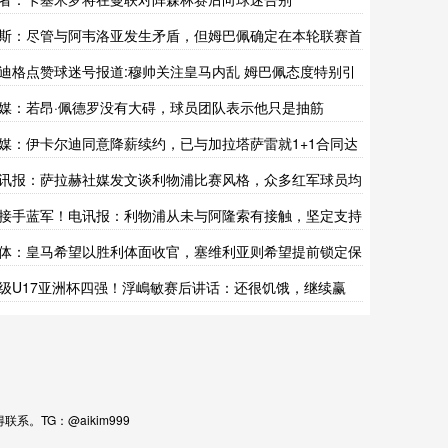
斯：尽管与阿韦洛亚发生矛盾，但姆巴佩确定在本轮联赛首
出场
迪格点赞球迷号报道:穆帅关注皇马内乱 姆巴佩态度特别引
注意
媒：若昂·佩德罗没有大碍，球员团队表示他只是抽筋
媒：伊卡尔迪同意降薪续约，已与加拉塔萨雷就1+1合同达
一致
讯报：萨拉赫社媒发文谈利物浦比赛风格，众多红军球员均
点赞
接手蓝军！电讯报：利物浦从未与阿隆索有接触，坚定支持
洛特
体：皇马希望以胜利体面收官，塞维利亚则希望提前锁定保
名额
级U17亚洲杯四强！浮嶋敏赛后讲话：还很饥饿，继续赢
！
TG：@aikim999