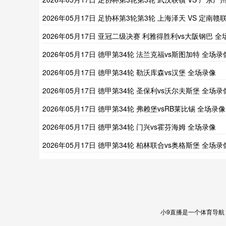
全场录像
2026年05月17日 足协杯第3轮第3轮 上海泽天 VS 定南赣
全场录像
2026年05月17日 亚冠二级决赛 利雅得胜利vs大阪钢巴 全
录像
2026年05月17日 德甲第34轮 法兰克福vs斯图加特 全场录
2026年05月17日 德甲第34轮 勒沃库森vs汉堡 全场录像
2026年05月17日 德甲第34轮 圣保利vs沃尔夫斯堡 全场录
2026年05月17日 德甲第34轮 弗赖堡vsRB莱比锡 全场录像
2026年05月17日 德甲第34轮 门兴vs霍芬海姆 全场录像
2026年05月17日 德甲第34轮 柏林联合vs奥格斯堡 全场录
小9直播是一个体育导航