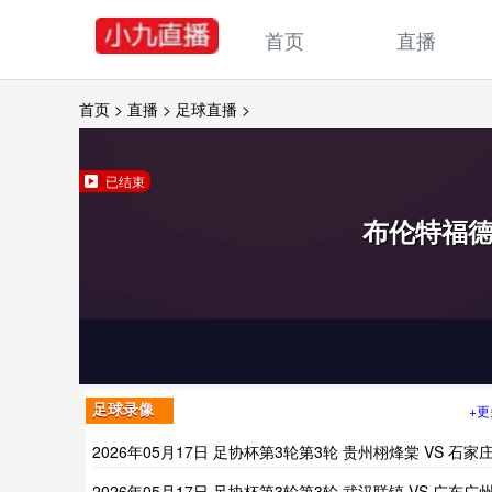
首页
直播
首页
>
直播
>
足球直播
>
已结束
布伦特福
+更
足球录像
2026年05月17日 足协杯第3轮第3轮 贵州栩烽棠 VS 石家
夫 全场录像
2026年05月17日 足协杯第3轮第3轮 武汉联镇 VS 广东广