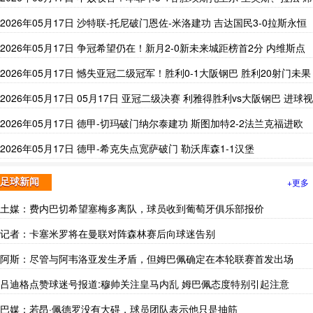
尔瓦破门
2026年05月17日 沙特联-托尼破门恩佐-米洛建功 吉达国民3-0拉斯永恒
2026年05月17日 争冠希望仍在！新月2-0新未来城距榜首2分 内维斯点
射曼达什建功
2026年05月17日 憾失亚冠二级冠军！胜利0-1大阪钢巴 胜利20射门未果
菲利克斯中柱
2026年05月17日 05月17日 亚冠二级决赛 利雅得胜利vs大阪钢巴 进球视
频
2026年05月17日 德甲-切玛破门纳尔泰建功 斯图加特2-2法兰克福进欧
冠
2026年05月17日 德甲-希克失点宽萨破门 勒沃库森1-1汉堡
+更多
足球新闻
土媒：费内巴切希望塞梅多离队，球员收到葡萄牙俱乐部报价
记者：卡塞米罗将在曼联对阵森林赛后向球迷告别
阿斯：尽管与阿韦洛亚发生矛盾，但姆巴佩确定在本轮联赛首发出场
吕迪格点赞球迷号报道:穆帅关注皇马内乱 姆巴佩态度特别引起注意
巴媒：若昂·佩德罗没有大碍，球员团队表示他只是抽筋