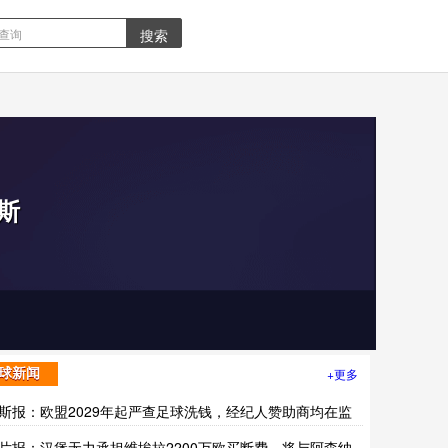
斯
+更多
球新闻
斯报：欧盟2029年起严查足球洗钱，经纪人赞助商均在监
范围
片报：汉堡无力承担维埃拉2200万欧买断费，将与阿森纳