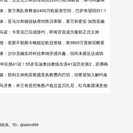
商降价
体：莱万离队将释放2400万欧薪资空间，巴萨有望回归1:1
则
体：亚马尔和德容缺席对阵贝蒂斯，莱万和霍安·加西亚确
首发
马诺：卡里克已完成签约，即将官宣成为曼联正式主帅
报：若那不勒斯今晚锁定欧冠资格，将3800万英镑买断霍
伦
者：沙尔克确实对科拉希纳茨感兴趣，但尚未接近达成协
7年狂揽41冠！55岁瓜迪奥拉教练生涯41冠历史第2，距弗格
仅8冠
媒：胜利主帅热苏斯愿意执教费内巴切，但希望加入解约条
马济奥：米兰有意挖角图卢兹总监贝扎尼，红鸟集团满意他
工作
TG：@aikim999