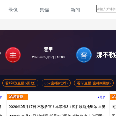
录像
集锦
新闻
意甲
萨
那不勒
2026年05月17日 18:00
看球吧(直播&回放)
857直播(推荐)
看球直播(直播&回放)
多
+更多
足球集锦
足
场
2026年05月17日 不败收官！本菲卡3-1客胜埃斯托里尔 里奥
阿
斯、拉法·席尔瓦破门
管
像
2026年05月17日 沙特联-托尼破门恩佐-米洛建功 吉达国民3-
图