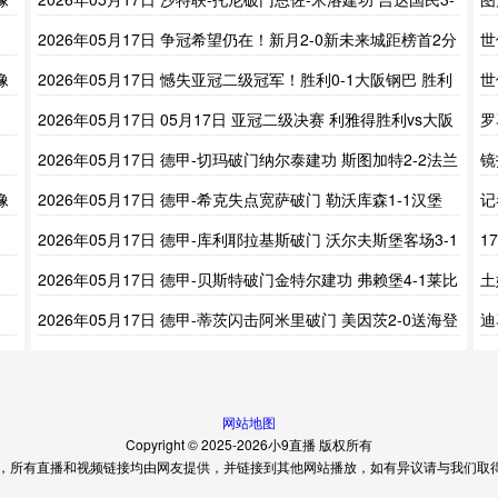
0拉斯永恒
协
2026年05月17日 争冠希望仍在！新月2-0新未来城距榜首2分
世
内维斯点射曼达什建功
规
像
2026年05月17日 憾失亚冠二级冠军！胜利0-1大阪钢巴 胜利
世
20射门未果菲利克斯中柱
定
2026年05月17日 05月17日 亚冠二级决赛 利雅得胜利vs大阪
罗
钢巴 进球视频
2026年05月17日 德甲-切玛破门纳尔泰建功 斯图加特2-2法兰
镜
克福进欧冠
伊
像
2026年05月17日 德甲-希克失点宽萨破门 勒沃库森1-1汉堡
记
议
2026年05月17日 德甲-库利耶拉基斯破门 沃尔夫斯堡客场3-1
1
送圣保利降级
森
2026年05月17日 德甲-贝斯特破门金特尔建功 弗赖堡4-1莱比
土
锡
款
2026年05月17日 德甲-蒂茨闪击阿米里破门 美因茨2-0送海登
迪
海姆降级
的
网站地图
Copyright © 2025-2026小9直播 版权所有
，所有直播和视频链接均由网友提供，并链接到其他网站播放，如有异议请与我们取得联系。