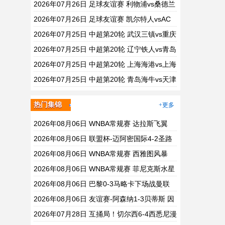
刺 全场录像
2026年07月26日 足球友谊赛 利物浦vs桑德兰
全场录像
2026年07月26日 足球友谊赛 凯尔特人vsAC
米兰 全场录像
2026年07月25日 中超第20轮 武汉三镇vs重庆
铜梁龙 全场录像
2026年07月25日 中超第20轮 辽宁铁人vs青岛
西海岸 全场录像
2026年07月25日 中超第20轮 上海海港vs上海
申花 全场录像
2026年07月25日 中超第20轮 青岛海牛vs天津
津门虎 全场录像
热门集锦
+更多
2026年08月06日 WNBA常规赛 达拉斯飞翼
92 - 96 华盛顿神秘人 全场集锦
2026年08月06日 联盟杯-迈阿密国际4-2圣路
易斯 梅西2射1传 阿伦助攻戴帽
2026年08月06日 WNBA常规赛 西雅图风暴
86 - 92 纽约自由人 全场集锦
2026年08月06日 WNBA常规赛 菲尼克斯水星
82 - 96 亚特兰大梦想 全场集锦
2026年08月06日 巴黎0-3马略卡下场战曼联
巴黎全场控球近6成+8射3正未果
2026年08月06日 友谊赛-阿森纳1-3贝蒂斯 因
卡皮耶破门难救主 福纳尔斯1射2传
2026年07月28日 互捅局！切尔西6-4西悉尼漫