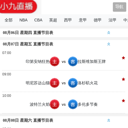
小9直播
全部
NBA
CBA
英超
西甲
意甲
德甲
法甲
中
08月06日 星期四 直播节目表
08月07日 星期五 直播节目表
07:00
印第安纳狂热
vs
拉斯维加斯王牌
09:00
明尼苏达山猫
vs
洛杉矶火花
10:00
波特兰火焰
vs
多伦多节奏
08月08日 星期六 直播节目表