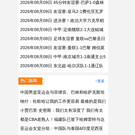
乌迪内斯无缘冠军 巴约挑射绝杀
2026年08月09日 45分钟友谊赛-巴萨1-0森林
拉菲点射费尔明造点 两队各一次中柱
2026年08月09日 友谊赛-皇马2-1费伦茨瓦罗
斯 里瓦斯建功埃斯皮破门巴尔韦德助攻
2026年08月08日 进决赛！政治大学力克早稻
田大学 谢昀达26+6 波波卡22+15+7
2026年08月08日 中甲-定南赣联2-1大连鲲城
达西埃尔两分钟两球
2026年08月08日 足球友谊赛 曼联vs巴黎圣日
耳曼 进球
2026年08月08日 友谊赛-曼联1-1巴黎 姆伯莫
破门+屡造险 姆巴耶建功芒特伤退
2026年08月08日 中甲-南京城市1-1南通支云5
轮不胜 冈萨雷斯建功董洪麟破门救主
2026年08月08日 东北超-哈尔滨队1-1通辽队
李大宇破门李明悦神仙球扳平
热门新闻
+更多
中国男篮亚运会与菲律宾、巴林和哈萨克斯坦
同组 9月11日10点首秀
纳什：杜欧哈让我的工作更容易 最难的是我们
长时间遭遇伤病
小贾巴里·史密斯：我们太有深度了 我们有太
多的方式可以赢球
都是CBA老熟人！福建队已签下哈姆雷特与达
里尔·梅肯
亚运会女篮分组：中国队与泰国&印度尼西亚