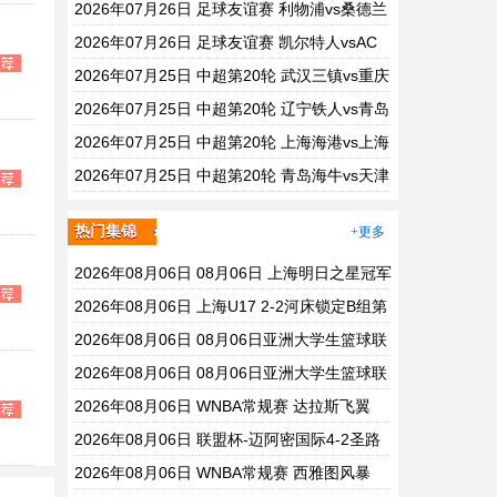
刺 全场录像
2026年07月26日 足球友谊赛 利物浦vs桑德兰
全场录像
2026年07月26日 足球友谊赛 凯尔特人vsAC
米兰 全场录像
2026年07月25日 中超第20轮 武汉三镇vs重庆
铜梁龙 全场录像
2026年07月25日 中超第20轮 辽宁铁人vs青岛
西海岸 全场录像
2026年07月25日 中超第20轮 上海海港vs上海
申花 全场录像
2026年07月25日 中超第20轮 青岛海牛vs天津
津门虎 全场录像
热门集锦
+更多
2026年08月06日 08月06日 上海明日之星冠军
杯小组赛A组第3轮 中国男足U17vs拜耳04勒
2026年08月06日 上海U17 2-2河床锁定B组第
沃库森U17 进球
1 吕孟洋点射阿布力米破门 将战A组第2
2026年08月06日 08月06日亚洲大学生篮球联
赛8强赛 北京大学 77 - 79 上海交通大学 集锦
2026年08月06日 08月06日亚洲大学生篮球联
赛8强赛 延世大学 67 - 72 政治大学 集锦
2026年08月06日 WNBA常规赛 达拉斯飞翼
92 - 96 华盛顿神秘人 全场集锦
2026年08月06日 联盟杯-迈阿密国际4-2圣路
易斯 梅西2射1传 阿伦助攻戴帽
2026年08月06日 WNBA常规赛 西雅图风暴