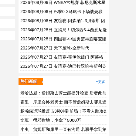
86 - 92 纽约自由人 全场集锦
2026年08月06日 WNBA常规赛 菲尼克斯水星
82 - 96 亚特兰大梦想 全场集锦
2026年08月06日 巴黎0-3马略卡下场战曼联
巴黎全场控球近6成+8射3正未果
2026年08月06日 友谊赛-阿森纳1-3贝蒂斯 因
卡皮耶破门难救主 福纳尔斯1射2传
2026年07月28日 互捅局！切尔西6-4西悉尼漫
步者 佩德罗替补3射1传阿隆索开门红
2026年07月28日 四国赛-中国男篮再胜喀麦隆
贺希宁25+4+6 焦泊乔17+8
2026年07月27日 天下足球-全新时代
2026年07月27日 友谊赛-霍伊伦破门 阿莱格
里首胜那不勒斯2-0意乙队
2026年07月27日 友谊赛-迪巴拉双响韦斯利染
红 罗马连丢3球3-3戛纳
热门新闻
+更多
老哈达威：詹姆斯去骑士能提升哈登 后者此前
没被队友挑战过
霍里：库里会终老勇士 而不管詹姆斯去哪儿追
梦都会跟随
杨瀚森运球推反击3秒冲到前场！不看人助攻&
整次进攻仅用6秒！
文班，很邓肯地，少拿了5000万
小虫：詹姆斯和库里一直有沟通 若联手拿到第