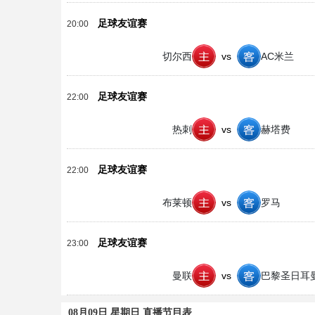
足球友谊赛
20:00
切尔西
vs
AC米兰
足球友谊赛
22:00
热刺
vs
赫塔费
足球友谊赛
22:00
布莱顿
vs
罗马
足球友谊赛
23:00
曼联
vs
巴黎圣日耳
08月09日 星期日 直播节目表